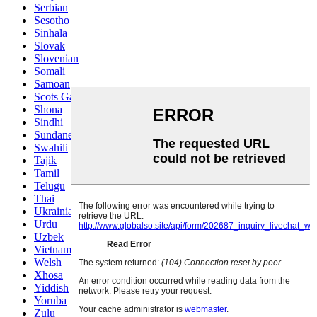
Serbian
Sesotho
Sinhala
Slovak
Slovenian
Somali
Samoan
Scots Gaelic
Shona
Sindhi
Sundanese
Swahili
Tajik
Tamil
Telugu
Thai
Ukrainian
Urdu
Uzbek
Vietnamese
Welsh
Xhosa
Yiddish
Yoruba
Zulu