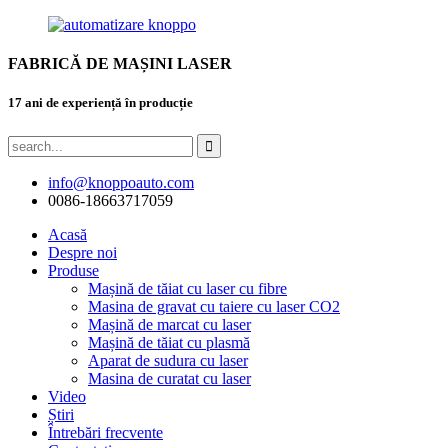
FABRICĂ DE MAȘINI LASER
17 ani de experiență în producție
info@knoppoauto.com
0086-18663717059
Acasă
Despre noi
Produse
Mașină de tăiat cu laser cu fibre
Masina de gravat cu taiere cu laser CO2
Mașină de marcat cu laser
Mașină de tăiat cu plasmă
Aparat de sudura cu laser
Masina de curatat cu laser
Video
Știri
Întrebări frecvente