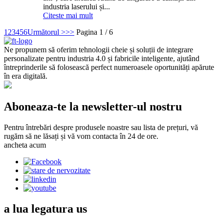
industria laserului și...
Citeste mai mult
1
2
3
4
5
6
Următorul >
>>
Pagina 1 / 6
Ne propunem să oferim tehnologii cheie și soluții de integrare
personalizate pentru industria 4.0 și fabricile inteligente, ajutând
întreprinderile să folosească perfect numeroasele oportunități apărute
în era digitală.
Aboneaza-te la newsletter-ul nostru
Pentru întrebări despre produsele noastre sau lista de prețuri, vă
rugăm să ne lăsați și vă vom contacta în 24 de ore.
ancheta acum
a lua legatura
us