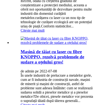
Recent, odată cu creșterea gradului de
conștientizare a protecției mediului, aceasta a
oferit noi oportunități de dezvoltare pentru multe
industrii din domeniul curățării
metalelor.curățarea cu laser ca un nou tip de
tehnologie de curățare ecologică are un potențial
uriaș de piață.Conform statisticilor...
Citeste mai mult
Mașină de tăiat cu laser cu fibre
KNOPPO, rezolvă problemele de
sudare a oțelului gros!
de admin pe 2022-07-08
În unele industrii de prelucrare a metalelor grele,
cum ar fi industria de construcții navale, mașini
de minerit și mașini de construcții, astfel de
probleme sunt adesea întâlnite: cum se realizează
sudarea solidă a pieselor metalice și a pieselor
metalice?De obicei, piesele metalice vor prezenta
o suprafață tăiată după tăierea generală...
Citeste mai mult