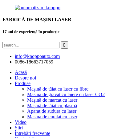
FABRICĂ DE MAȘINI LASER
17 ani de experiență în producție
info@knoppoauto.com
0086-18663717059
Acasă
Despre noi
Produse
Mașină de tăiat cu laser cu fibre
Masina de gravat cu taiere cu laser CO2
Mașină de marcat cu laser
Mașină de tăiat cu plasmă
Aparat de sudura cu laser
Masina de curatat cu laser
Video
Știri
Întrebări frecvente