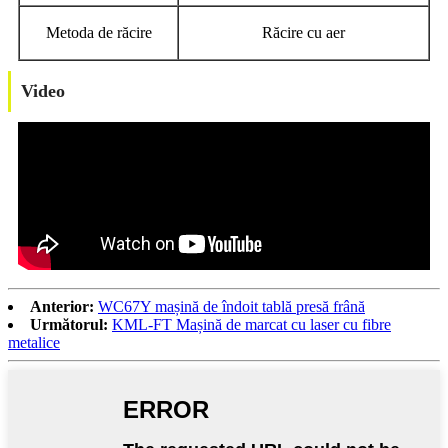
Metoda de răcire
Răcire cu aer
Video
Anterior:
WC67Y mașină de îndoit tablă presă frână
Următorul:
KML-FT Mașină de marcat cu laser cu fibre
metalice