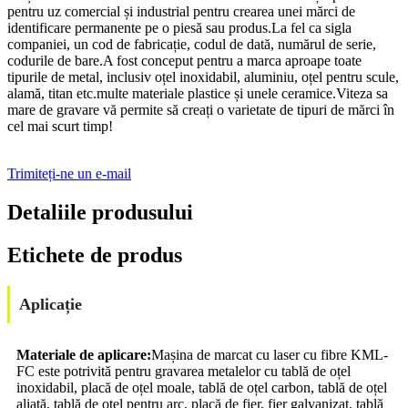
pentru uz comercial și industrial pentru crearea unei mărci de
identificare permanente pe o piesă sau produs.La fel ca sigla
companiei, un cod de fabricație, codul de dată, numărul de serie,
codurile de bare.A fost conceput pentru a marca aproape toate
tipurile de metal, inclusiv oțel inoxidabil, aluminiu, oțel pentru scule,
alamă, titan etc.multe materiale plastice și unele ceramice.Viteza sa
mare de gravare vă permite să creați o varietate de tipuri de mărci în
cel mai scurt timp!
Trimiteți-ne un e-mail
Detaliile produsului
Etichete de produs
Aplicație
Materiale de aplicare:
Mașina de marcat cu laser cu fibre KML-
FC este potrivită pentru gravarea metalelor cu tablă de oțel
inoxidabil, placă de oțel moale, tablă de oțel carbon, tablă de oțel
aliată, tablă de oțel pentru arc, placă de fier, fier galvanizat, tablă