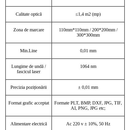
Calitate optică
≤1,4 m2 (mp)
Zona de marcare
110mm*110mm / 200*200mm /
300*300mm
Min.Line
0,01 mm
Lungime de undă /
1064 nm
fascicul laser
Precizia poziționării
± 0,01 mm
Format grafic acceptat
Formate PLT, BMP, DXF, JPG, TIF,
AI, PNG, JPG etc;
Alimentare electrică
Ac 220 v ± 10%, 50 Hz