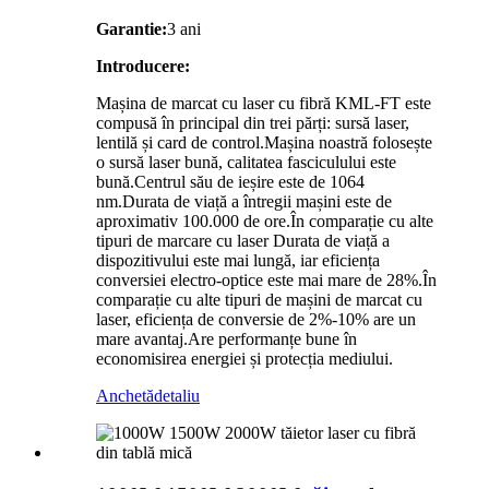
Garantie:
3 ani
Introducere:
Mașina de marcat cu laser cu fibră KML-FT este
compusă în principal din trei părți: sursă laser,
lentilă și card de control.Mașina noastră folosește
o sursă laser bună, calitatea fasciculului este
bună.Centrul său de ieșire este de 1064
nm.Durata de viață a întregii mașini este de
aproximativ 100.000 de ore.În comparație cu alte
tipuri de marcare cu laser Durata de viață a
dispozitivului este mai lungă, iar eficiența
conversiei electro-optice este mai mare de 28%.În
comparație cu alte tipuri de mașini de marcat cu
laser, eficiența de conversie de 2%-10% are un
mare avantaj.Are performanțe bune în
economisirea energiei și protecția mediului.
Anchetă
detaliu