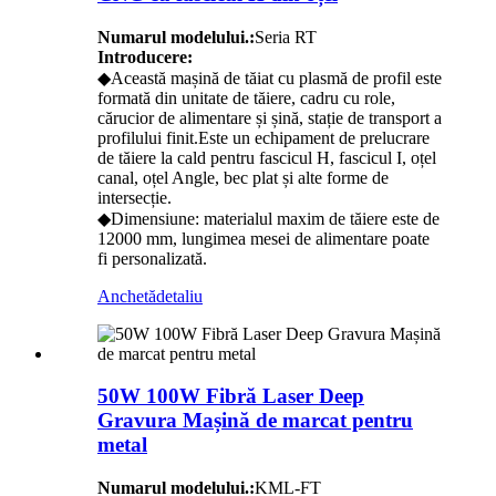
Numarul modelului.:
Seria RT
Introducere:
◆Această mașină de tăiat cu plasmă de profil este
formată din unitate de tăiere, cadru cu role,
cărucior de alimentare și șină, stație de transport a
profilului finit.Este un echipament de prelucrare
de tăiere la cald pentru fascicul H, fascicul I, oțel
canal, oțel Angle, bec plat și alte forme de
intersecție.
◆Dimensiune: materialul maxim de tăiere este de
12000 mm, lungimea mesei de alimentare poate
fi personalizată.
Anchetă
detaliu
50W 100W Fibră Laser Deep
Gravura Mașină de marcat pentru
metal
Numarul modelului.:
KML-FT