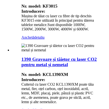
Nr. model: KF3015
Introducere:
Mașina de tăiat cu laser cu fibre de tip deschis
KF3015 este utilizată în principal pentru tăierea
tablelor metalice.Sunt disponibile 1000W,
1500W, 2000W, 3000W, 4000W și 6000W.
Anchetă
detaliu
1390 Gravoare și tăietor cu laser CO2
pentru metal și nemetal
Nr. model: KCL1390XM
Introducere:
Cutterul cu laser CO2 KCL1390XM poate tăia
metal, fier, oțel carbon, oțel inoxidabil, acril,
lemn, MDF, placaj, piele, pânză și plastic PVC
etc., de asemenea, poate grava pe sticlă, acril,
lemn și alte nemetalice.