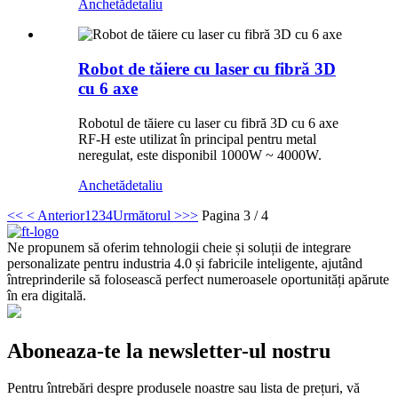
Anchetă
detaliu
Robot de tăiere cu laser cu fibră 3D
cu 6 axe
Robotul de tăiere cu laser cu fibră 3D cu 6 axe
RF-H este utilizat în principal pentru metal
neregulat, este disponibil 1000W ~ 4000W.
Anchetă
detaliu
<<
< Anterior
1
2
3
4
Următorul >
>>
Pagina 3 / 4
Ne propunem să oferim tehnologii cheie și soluții de integrare
personalizate pentru industria 4.0 și fabricile inteligente, ajutând
întreprinderile să folosească perfect numeroasele oportunități apărute
în era digitală.
Aboneaza-te la newsletter-ul nostru
Pentru întrebări despre produsele noastre sau lista de prețuri, vă