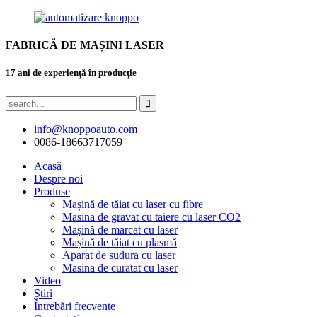
FABRICĂ DE MAȘINI LASER
17 ani de experiență în producție
info@knoppoauto.com
0086-18663717059
Acasă
Despre noi
Produse
Mașină de tăiat cu laser cu fibre
Masina de gravat cu taiere cu laser CO2
Mașină de marcat cu laser
Mașină de tăiat cu plasmă
Aparat de sudura cu laser
Masina de curatat cu laser
Video
Știri
Întrebări frecvente