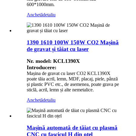
600*1000mm.
Anchetă
detaliu
1390 1610 100W 150W CO2 Mașină
de gravat și tăiat cu laser
Nr. model: KCL1390X
Introducere:
Mașina de gravat cu laser CO2 KCL1390X
poate tăia acril, lemn, MDF, placaj, piele, pânză
și plastic PVC etc., de asemenea, poate grava pe
sticlă, acril, lemn și alte nemetalice.
Anchetă
detaliu
Mașină automată de tăiat cu plasmă
CNC cu fascicul H din oțel